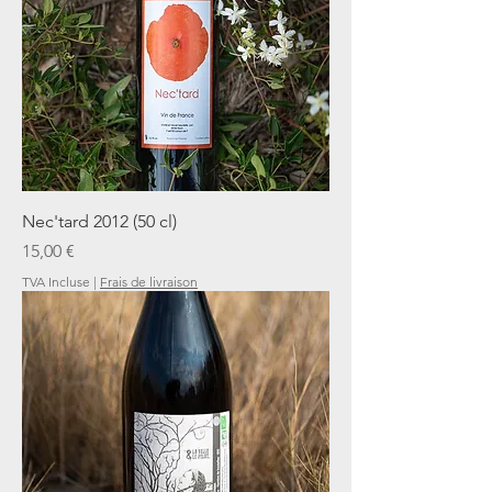
Nec'tard 2012 (50 cl)
Prix
15,00 €
TVA Incluse
|
Frais de livraison