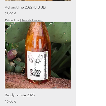
AdrenAline 2022 (BIB 3L)
Prix
28,00 €
TVA Incluse
|
Frais de livraison
Biodynamite 2025
Prix
16,00 €