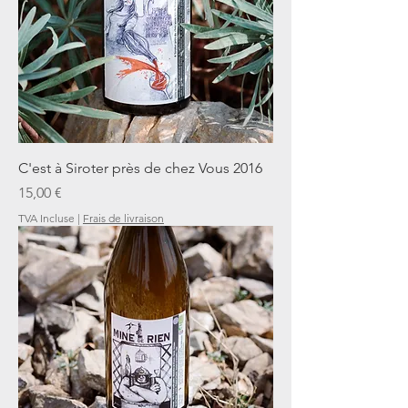
C'est à Siroter près de chez Vous 2016
Prix
15,00 €
TVA Incluse
|
Frais de livraison