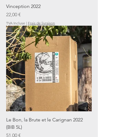
Vinception 2022
Prix
22,00 €
TVA Incluse
|
Frais de livraison
Le Bon, la Brute et le Carignan 2022
(BIB 5L)
Prix
51,00 €