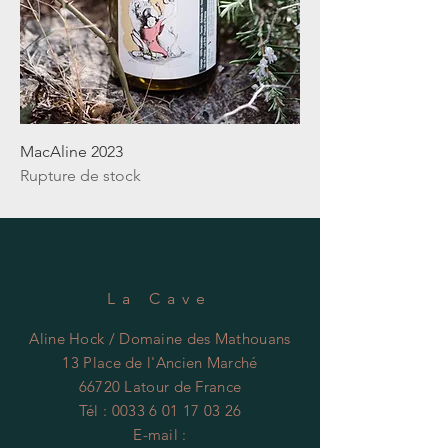
MacAline 2023
Rupture de stock
La Cave
Aline Hock / Domaine des Mathouans
13 Place de l'Ancien Marché
66720 Latour de France
Tél :
0033 6 01 17 03 26
E-mail :