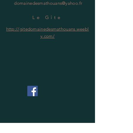
domainedesmathouans@yahoo.fr
Le Gîte
http://gitedomainedesmathouans.weebl
y.com/