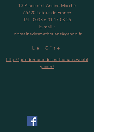
13 Place de l'Ancien Marché
66720 Latour de France
Tél :
0033 6 01 17 03 26
E-mail :
domainedesmathouans@yahoo.fr
Le Gîte
http://gitedomainedesmathouans.weebl
y.com/