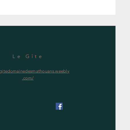
Le Gîte
/gitedomainedesmathouans.weebly
.com/