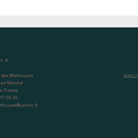
ave
 des Mathouans
http:/
cien Marché
e France
 17 03 26
houans@yahoo.fr