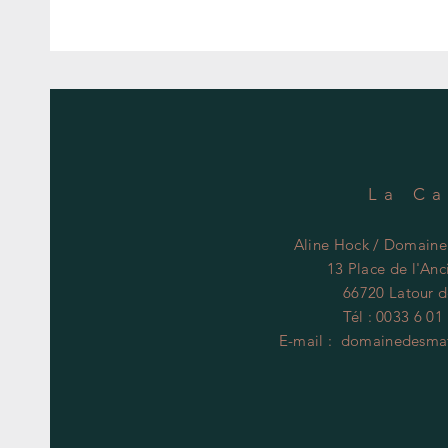
La C
Aline Hock / Domaine
13 Place de l'An
66720 Latour d
Tél : 0033 6 01
E-mail :
domainedesmat