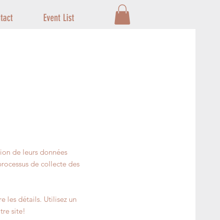
tact
Event List
ction de leurs données
processus de collecte des
 les détails. Utilisez un
tre site!