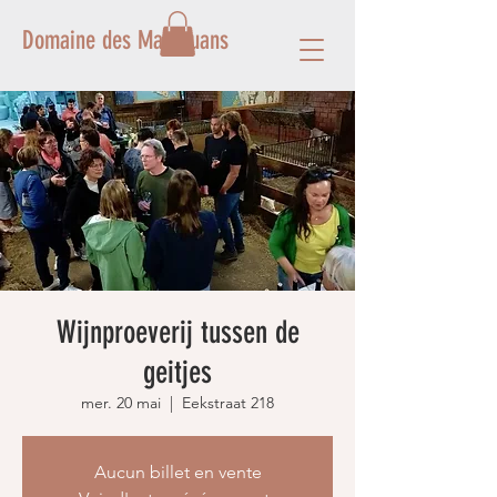
Domaine des Mathouans
Wijnproeverij tussen de
geitjes
mer. 20 mai
  |  
Eekstraat 218
Aucun billet en vente