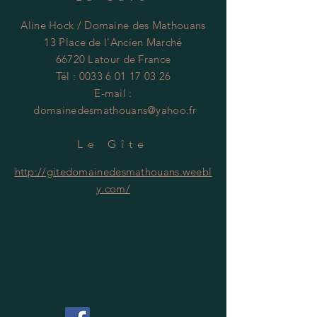
Aline Hock / Domaine des Mathouans
13 Place de l'Ancien Marché
66720 Latour de France
Tél :
0033 6 01 17 03 26
E-mail :
domainedesmathouans@yahoo.fr
Le Gîte
http://gitedomainedesmathouans.weebl
y.com/